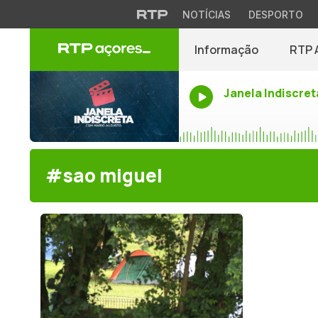
NOTÍCIAS
DESPORTO
Informação
RTP 
Janela Indiscret
#sao miguel