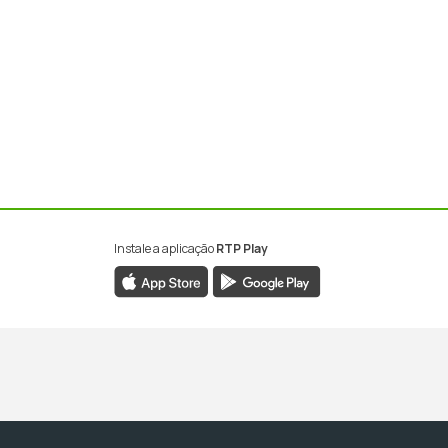
Instale a aplicação
RTP Play