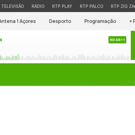
TELEVISÃO
RÁDIO
RTP PLAY
RTP PALCO
RTP ZIG ZA
Antena 1 Açores
Desporto
Programação
+ 
a
NO AR