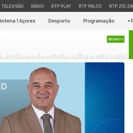
TELEVISÃO
RÁDIO
RTP PLAY
RTP PALCO
RTP ZIG ZA
Antena 1 Açores
Desporto
Programação
+ 
s
NO AR