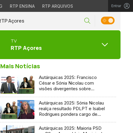
G
RTP ENSINA
RTP ARQUIVOS
Entrar
RTP Açores
TV
RTP Açores
Mais Notícias
Autárquicas 2025: Francisco
César e Sónia Nicolau com
visões divergentes sobre
candidatura socialista
Autárquicas 2025: Sónia Nicolau
realça resultado PDLPT e Isabel
Rodrigues pondera cargo de
vereadora
Autárquicas 2025: Maioria PSD