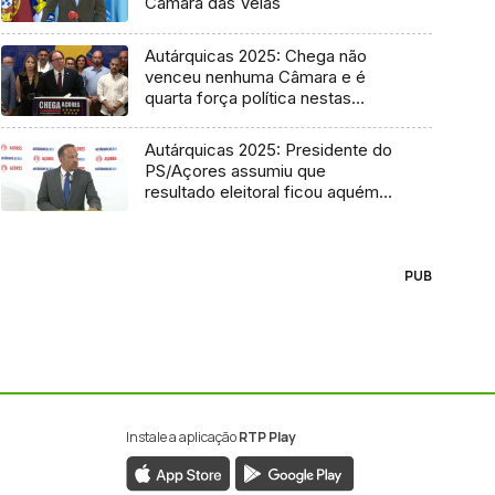
Câmara das Velas
Autárquicas 2025: Chega não
venceu nenhuma Câmara e é
quarta força política nestas
eleições
Autárquicas 2025: Presidente do
PS/Açores assumiu que
resultado eleitoral ficou aquém
do desejado
PUB
Instale a aplicação
RTP Play