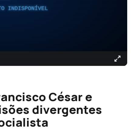
TO INDISPONÍVEL
rancisco César e
isões divergentes
ocialista