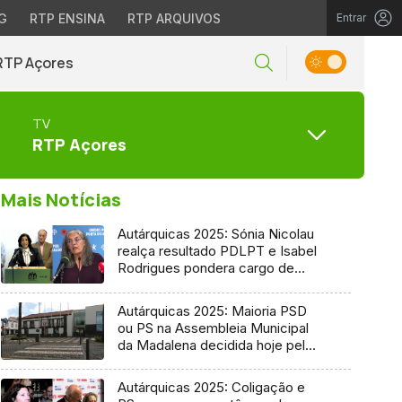
G
RTP ENSINA
RTP ARQUIVOS
Entrar
RTP Açores
TV
RTP Açores
Mais Notícias
Autárquicas 2025: Sónia Nicolau
realça resultado PDLPT e Isabel
Rodrigues pondera cargo de
vereadora
Autárquicas 2025: Maioria PSD
ou PS na Assembleia Municipal
da Madalena decidida hoje pelo
Tribunal
Autárquicas 2025: Coligação e