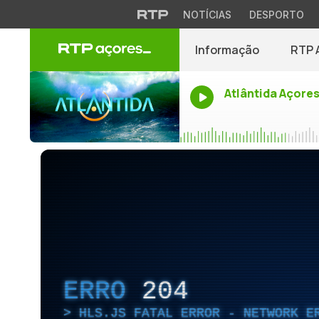
NOTÍCIAS
DESPORTO
Informação
RTP 
Atlântida Açore
ERRO
204
HLS.JS FATAL ERROR - NETWORK E