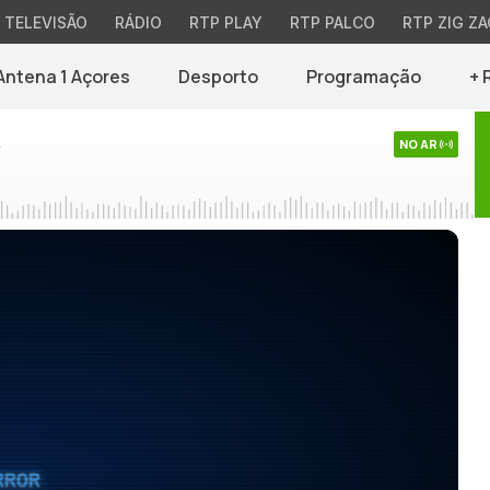
TELEVISÃO
RÁDIO
RTP PLAY
RTP PALCO
RTP ZIG ZA
Antena 1 Açores
Desporto
Programação
+ 
s
NO AR
RROR