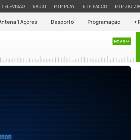
TELEVISÃO
RÁDIO
RTP PLAY
RTP PALCO
RTP ZIG ZA
Antena 1 Açores
Desporto
Programação
+ 
NO AR
RROR