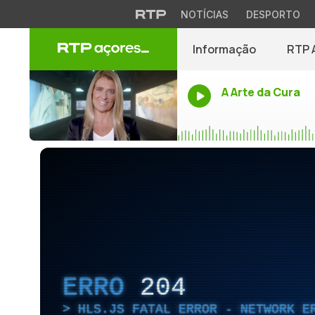
NOTÍCIAS
DESPORTO
Informação
RTP 
A Arte da Cura
ERRO
204
HLS.JS FATAL ERROR - NETWORK E