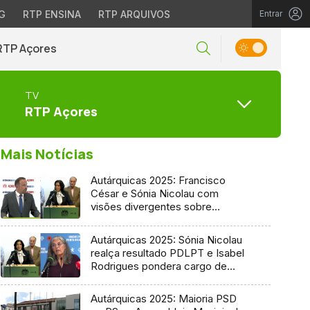
G
RTP ENSINA
RTP ARQUIVOS
Entrar
RTP Açores
TV
RTP Açores
Mais Notícias
Autárquicas 2025: Francisco
César e Sónia Nicolau com
visões divergentes sobre
candidatura socialista
Autárquicas 2025: Sónia Nicolau
realça resultado PDLPT e Isabel
Rodrigues pondera cargo de
vereadora
Autárquicas 2025: Maioria PSD