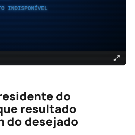
TO INDISPONÍVEL
residente do
que resultado
ém do desejado