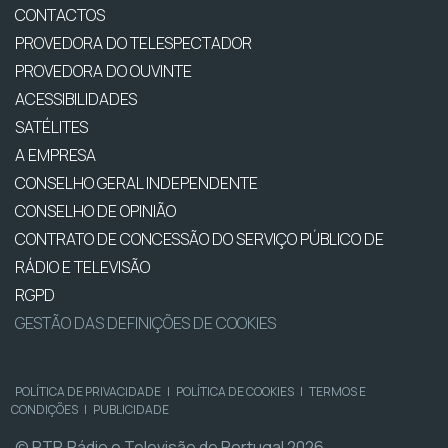
CONTACTOS
PROVEDORA DO TELESPECTADOR
PROVEDORA DO OUVINTE
ACESSIBILIDADES
SATÉLITES
A EMPRESA
CONSELHO GERAL INDEPENDENTE
CONSELHO DE OPINIÃO
CONTRATO DE CONCESSÃO DO SERVIÇO PÚBLICO DE
RÁDIO E TELEVISÃO
RGPD
GESTÃO DAS DEFINIÇÕES DE COOKIES
POLÍTICA DE PRIVACIDADE
|
POLÍTICA DE COOKIES
|
TERMOS E
CONDIÇÕES
|
PUBLICIDADE
© RTP, Rádio e Televisão de Portugal 2026