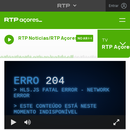
Entrar
Me
RTP Noticias/RTP Açores
NO AR
TV
RTP Açore
ERRO
204
HLS.JS FATAL ERROR - NETWORK
ERROR
ESTE CONTEÚDO ESTÁ NESTE
MOMENTO INDISPONÍVEL