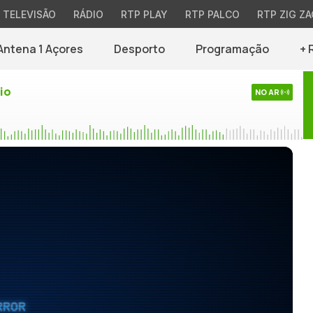
TELEVISÃO
RÁDIO
RTP PLAY
RTP PALCO
RTP ZIG ZA
Antena 1 Açores
Desporto
Programação
+ 
io
NO AR
RROR