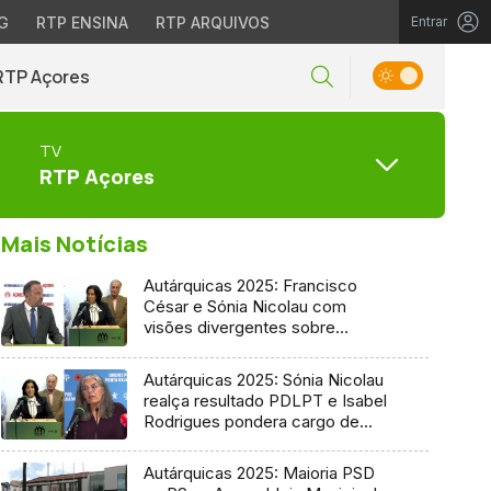
G
RTP ENSINA
RTP ARQUIVOS
Entrar
RTP Açores
TV
RTP Açores
Mais Notícias
Autárquicas 2025: Francisco
César e Sónia Nicolau com
visões divergentes sobre
candidatura socialista
Autárquicas 2025: Sónia Nicolau
realça resultado PDLPT e Isabel
Rodrigues pondera cargo de
vereadora
Autárquicas 2025: Maioria PSD