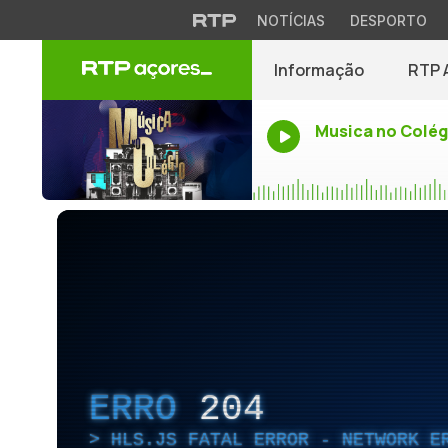
NOTÍCIAS
DESPORTO
Informação
RTP 
Musica no Colég
ERRO
204
HLS.JS FATAL ERROR - NETWORK E