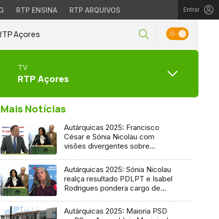
G
RTP ENSINA
RTP ARQUIVOS
Entrar
RTP Açores
TV
RTP Açores
Mais Notícias
Autárquicas 2025: Francisco
César e Sónia Nicolau com
visões divergentes sobre
candidatura socialista
Autárquicas 2025: Sónia Nicolau
realça resultado PDLPT e Isabel
Rodrigues pondera cargo de
vereadora
Autárquicas 2025: Maioria PSD