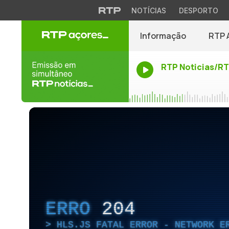
NOTÍCIAS
DESPORTO
Informação
RTP 
RTP Noticias/R
ERRO
204
HLS.JS FATAL ERROR - NETWORK E