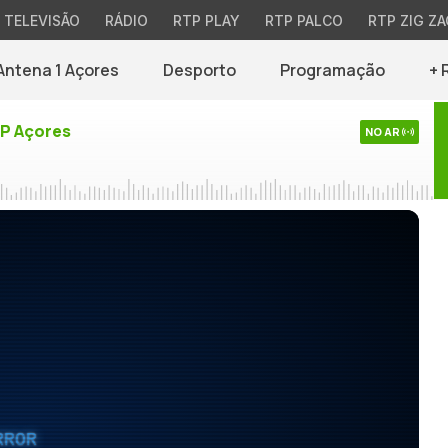
TELEVISÃO
RÁDIO
RTP PLAY
RTP PALCO
RTP ZIG ZA
Antena 1 Açores
Desporto
Programação
+ 
TP Açores
NO AR
RROR