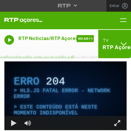
Entrar
Me
RTP Noticias/RTP Açores
NO AR
TV
RTP Açore
ERRO
204
HLS.JS FATAL ERROR - NETWORK
ERROR
ESTE CONTEÚDO ESTÁ NESTE
MOMENTO INDISPONÍVEL