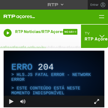
Entrar
Me
RTP Noticias/RTP Açores
NO AR
TV
RTP Açore
ERRO
204
HLS.JS FATAL ERROR - NETWORK
ERROR
ESTE CONTEÚDO ESTÁ NESTE
MOMENTO INDISPONÍVEL