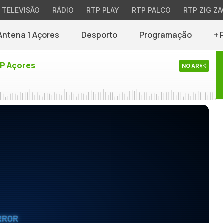
TELEVISÃO
RÁDIO
RTP PLAY
RTP PALCO
RTP ZIG ZA
Antena 1 Açores
Desporto
Programação
+ 
TP Açores
NO AR
RROR