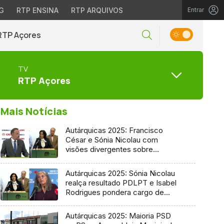
G
RTP ENSINA
RTP ARQUIVOS
Entrar
RTP Açores
TV
RTP Açores
Mais Notícias
Autárquicas 2025: Francisco
César e Sónia Nicolau com
visões divergentes sobre
candidatura socialista
Autárquicas 2025: Sónia Nicolau
realça resultado PDLPT e Isabel
Rodrigues pondera cargo de
vereadora
Autárquicas 2025: Maioria PSD