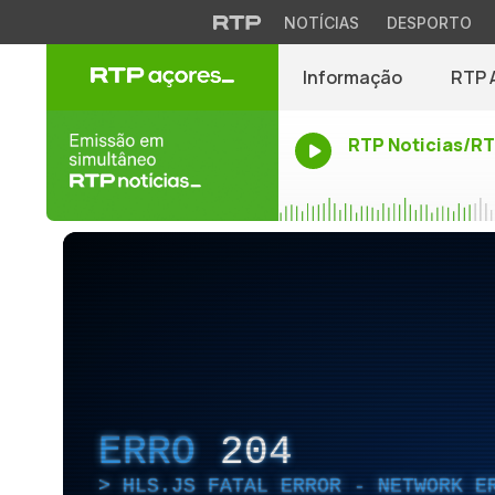
NOTÍCIAS
DESPORTO
Informação
RTP 
RTP Noticias/R
ERRO
204
HLS.JS FATAL ERROR - NETWORK E