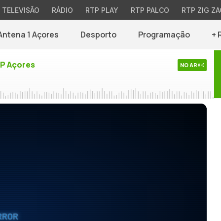
TELEVISÃO
RÁDIO
RTP PLAY
RTP PALCO
RTP ZIG ZA
Antena 1 Açores
Desporto
Programação
+ 
TP Açores
NO AR
RROR