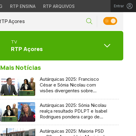
G
RTP ENSINA
RTP ARQUIVOS
Entrar
RTP Açores
TV
RTP Açores
Mais Notícias
Autárquicas 2025: Francisco
César e Sónia Nicolau com
visões divergentes sobre
candidatura socialista
Autárquicas 2025: Sónia Nicolau
realça resultado PDLPT e Isabel
Rodrigues pondera cargo de
vereadora
Autárquicas 2025: Maioria PSD