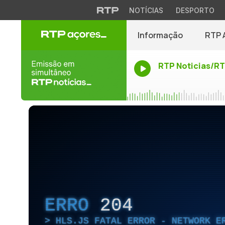
NOTÍCIAS
DESPORTO
Informação
RTP 
RTP Noticias/R
ERRO
204
HLS.JS FATAL ERROR - NETWORK E