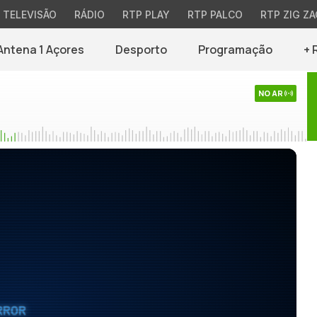
TELEVISÃO
RÁDIO
RTP PLAY
RTP PALCO
RTP ZIG ZA
Antena 1 Açores
Desporto
Programação
+ 
NO AR
RROR