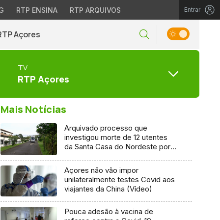
G
RTP ENSINA
RTP ARQUIVOS
Entrar
RTP Açores
TV
RTP Açores
Mais Notícias
Arquivado processo que
investigou morte de 12 utentes
da Santa Casa do Nordeste por
Covid-19
Açores não vão impor
unilateralmente testes Covid aos
viajantes da China (Vídeo)
Pouca adesão à vacina de