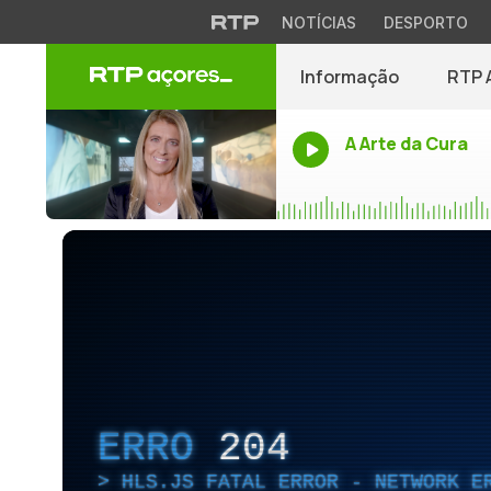
NOTÍCIAS
DESPORTO
Informação
RTP 
A Arte da Cura
ERRO
204
HLS.JS FATAL ERROR - NETWORK E