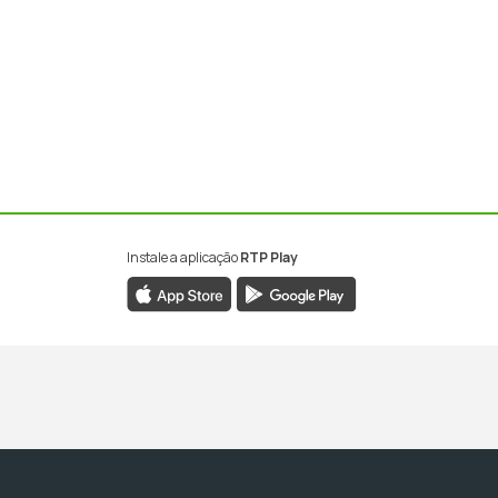
Instale a aplicação
RTP Play