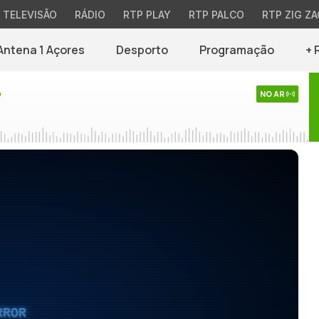
TELEVISÃO
RÁDIO
RTP PLAY
RTP PALCO
RTP ZIG ZA
Antena 1 Açores
Desporto
Programação
+ 
o
NO AR
RROR