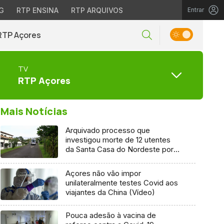
G
RTP ENSINA
RTP ARQUIVOS
Entrar
RTP Açores
TV
RTP Açores
Mais Notícias
Arquivado processo que
investigou morte de 12 utentes
da Santa Casa do Nordeste por
Covid-19
Açores não vão impor
unilateralmente testes Covid aos
viajantes da China (Vídeo)
Pouca adesão à vacina de