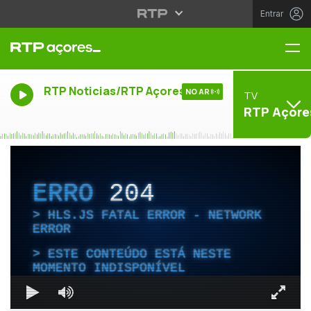
Entrar
Me
RTP Noticias/RTP Açores
NO AR
TV
RTP Açore
ERRO
204
HLS.JS FATAL ERROR - NETWORK
ERROR
ESTE CONTEÚDO ESTÁ NESTE
MOMENTO INDISPONÍVEL