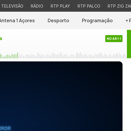
TELEVISÃO
RÁDIO
RTP PLAY
RTP PALCO
RTP ZIG ZA
Antena 1 Açores
Desporto
Programação
+ 
a
NO AR
RROR