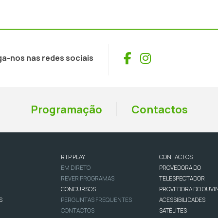
Facebook
Instagram
ga-nos nas redes sociais
Programação
Contactos
RTP PLAY
CONTACTOS
EM DIRETO
PROVEDORA DO
REVER PROGRAMAS
TELESPECTADOR
CONCURSOS
PROVEDORA DO OUVI
S
PERGUNTAS FREQUENTES
ACESSIBILIDADES
CONTACTOS
SATÉLITES