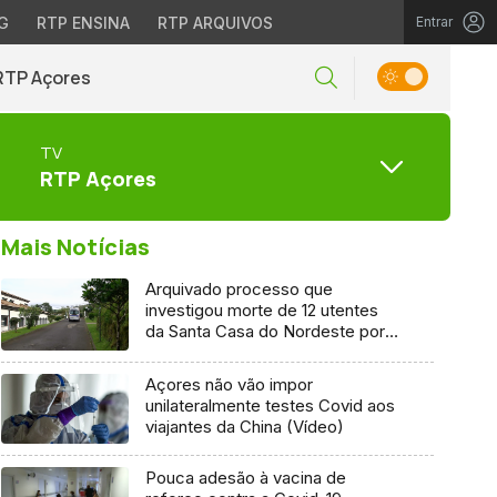
G
RTP ENSINA
RTP ARQUIVOS
Entrar
RTP Açores
TV
RTP Açores
Mais Notícias
Arquivado processo que
investigou morte de 12 utentes
da Santa Casa do Nordeste por
Covid-19
Açores não vão impor
unilateralmente testes Covid aos
viajantes da China (Vídeo)
Pouca adesão à vacina de