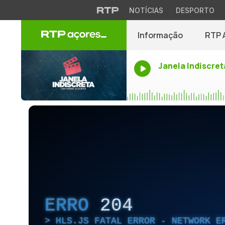
NOTÍCIAS
DESPORTO
Informação
RTP 
Janela Indiscret
ERRO
204
HLS.JS FATAL ERROR - NETWORK E