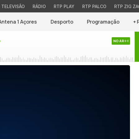
TELEVISÃO
RÁDIO
RTP PLAY
RTP PALCO
RTP ZIG ZA
Antena 1 Açores
Desporto
Programação
+ 
o
NO AR