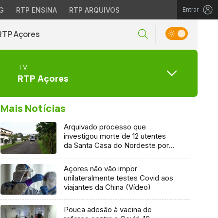
G
RTP ENSINA
RTP ARQUIVOS
Entrar
RTP Açores
TV
RTP Açores
Mais Notícias
Arquivado processo que
investigou morte de 12 utentes
da Santa Casa do Nordeste por
Covid-19
Açores não vão impor
unilateralmente testes Covid aos
viajantes da China (Vídeo)
Pouca adesão à vacina de