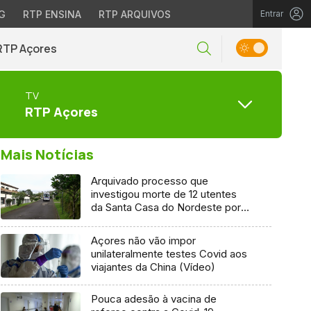
G
RTP ENSINA
RTP ARQUIVOS
Entrar
RTP Açores
TV
RTP Açores
Mais Notícias
Arquivado processo que
investigou morte de 12 utentes
da Santa Casa do Nordeste por
Covid-19
Açores não vão impor
unilateralmente testes Covid aos
viajantes da China (Vídeo)
Pouca adesão à vacina de