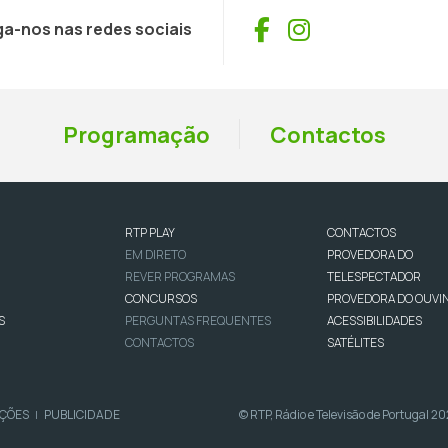
Facebook
Instagram
ga-nos nas redes sociais
Programação
Contactos
RTP PLAY
CONTACTOS
EM DIRETO
PROVEDORA DO
REVER PROGRAMAS
TELESPECTADOR
CONCURSOS
PROVEDORA DO OUVI
S
PERGUNTAS FREQUENTES
ACESSIBILIDADES
CONTACTOS
SATÉLITES
IÇÕES
PUBLICIDADE
© RTP, Rádio e Televisão de Portugal 2
|