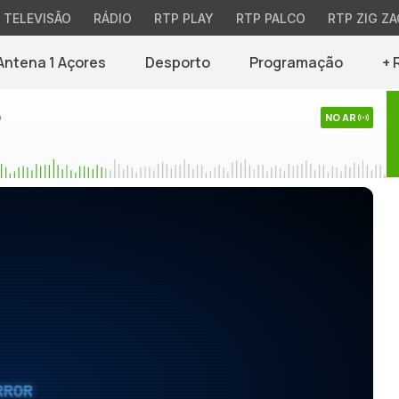
TELEVISÃO
RÁDIO
RTP PLAY
RTP PALCO
RTP ZIG ZA
Antena 1 Açores
Desporto
Programação
+ 
o
NO AR
RROR