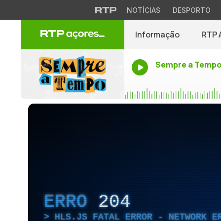
NOTÍCIAS
DESPORTO
Informação
RTP 
Sempre a Temp
ERRO
204
HLS.JS FATAL ERROR - NETWORK E