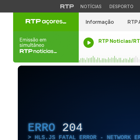
NOTÍCIAS
DESPORTO
Informação
RTP 
RTP Noticias/R
ERRO
204
HLS.JS FATAL ERROR - NETWORK E