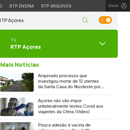
G
RTP ENSINA
RTP ARQUIVOS
Entrar
RTP Açores
TV
RTP Açores
Mais Notícias
Arquivado processo que
investigou morte de 12 utentes
da Santa Casa do Nordeste por
Covid-19
Açores não vão impor
unilateralmente testes Covid aos
viajantes da China (Vídeo)
Pouca adesão à vacina de