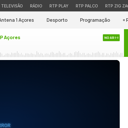
TELEVISÃO
RÁDIO
RTP PLAY
RTP PALCO
RTP ZIG ZA
Antena 1 Açores
Desporto
Programação
+ 
TP Açores
NO AR
RROR