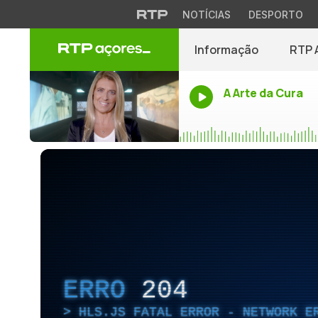
NOTÍCIAS
DESPORTO
Informação
RTP 
A Arte da Cura
ERRO
204
HLS.JS FATAL ERROR - NETWORK E