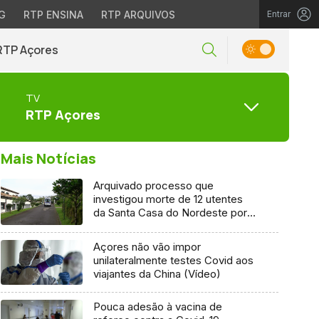
G
RTP ENSINA
RTP ARQUIVOS
Entrar
RTP Açores
TV
RTP Açores
Mais Notícias
Arquivado processo que
investigou morte de 12 utentes
da Santa Casa do Nordeste por
Covid-19
Açores não vão impor
unilateralmente testes Covid aos
viajantes da China (Vídeo)
Pouca adesão à vacina de