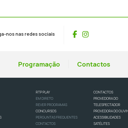
Facebook
Instagram
ga-nos nas redes sociais
Programação
Contactos
RTP PLAY
CONTACTOS
EM DIRETO
PROVEDORA DO
REVER PROGRAMAS
TELESPECTADOR
CONCURSOS
PROVEDORA DO OUVI
S
PERGUNTAS FREQUENTES
ACESSIBILIDADES
CONTACTOS
SATÉLITES