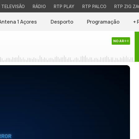
TELEVISÃO
RÁDIO
RTP PLAY
RTP PALCO
RTP ZIG ZA
Antena 1 Açores
Desporto
Programação
+ 
NO AR
RROR