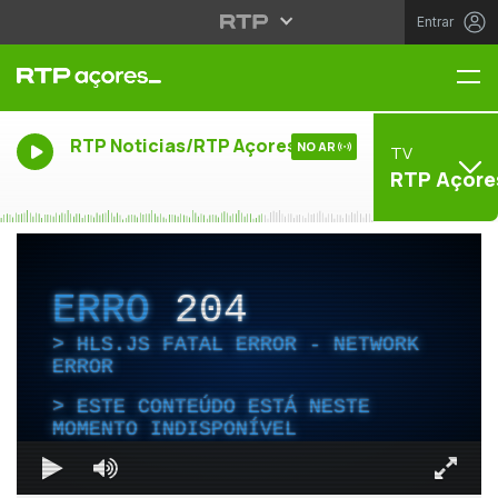
Entrar
Me
RTP Noticias/RTP Açores
NO AR
TV
RTP Açore
ERRO
204
HLS.JS FATAL ERROR - NETWORK
ERROR
ESTE CONTEÚDO ESTÁ NESTE
MOMENTO INDISPONÍVEL