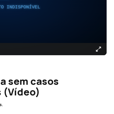
TO INDISPONÍVEL
ia sem casos
s (Vídeo)
s.