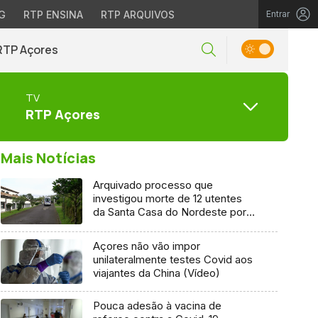
G
RTP ENSINA
RTP ARQUIVOS
Entrar
RTP Açores
TV
RTP Açores
Mais Notícias
Arquivado processo que
investigou morte de 12 utentes
da Santa Casa do Nordeste por
Covid-19
Açores não vão impor
unilateralmente testes Covid aos
viajantes da China (Vídeo)
Pouca adesão à vacina de