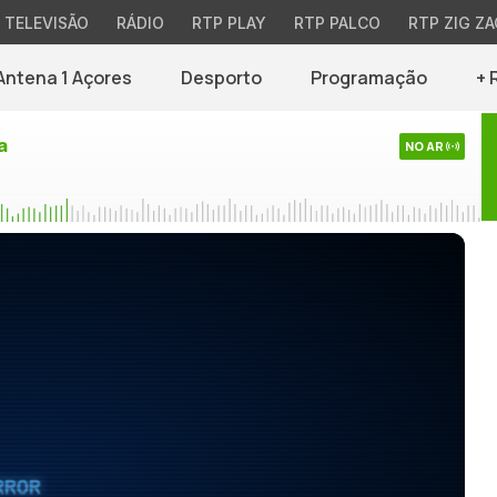
TELEVISÃO
RÁDIO
RTP PLAY
RTP PALCO
RTP ZIG ZA
Antena 1 Açores
Desporto
Programação
+ 
a
NO AR
RROR