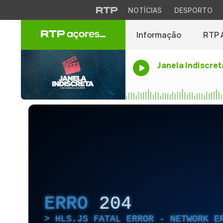
NOTÍCIAS
DESPORTO
Informação
RTP 
Janela Indiscret
ERRO
204
HLS.JS FATAL ERROR - NETWORK E