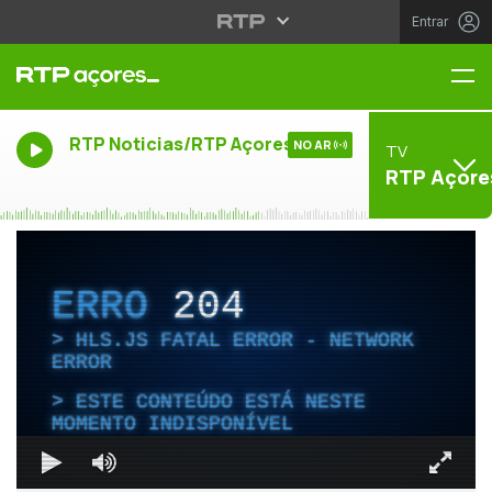
Entrar
Me
RTP Noticias/RTP Açores
NO AR
TV
RTP Açore
ERRO
204
HLS.JS FATAL ERROR - NETWORK
ERROR
ESTE CONTEÚDO ESTÁ NESTE
MOMENTO INDISPONÍVEL