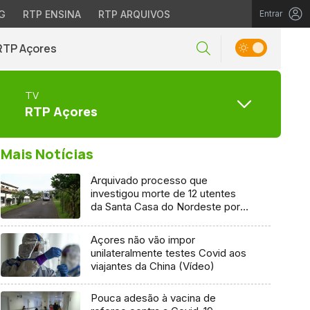
G
RTP ENSINA
RTP ARQUIVOS
Entrar
RTP Açores
TV
RTP Açores
Mais Notícias
Arquivado processo que
investigou morte de 12 utentes
da Santa Casa do Nordeste por
Covid-19
Açores não vão impor
unilateralmente testes Covid aos
viajantes da China (Vídeo)
Pouca adesão à vacina de