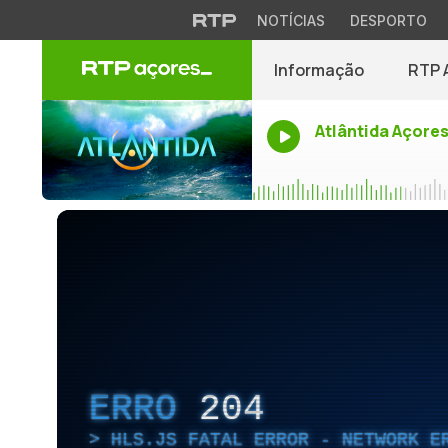
NOTÍCIAS
DESPORTO
Informação
RTP 
Atlântida Açore
ERRO
204
HLS.JS FATAL ERROR - NETWORK E