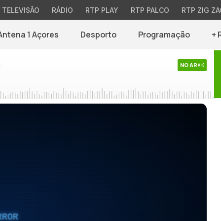
TELEVISÃO
RÁDIO
RTP PLAY
RTP PALCO
RTP ZIG ZA
Antena 1 Açores
Desporto
Programação
+ 
s
NO AR
RROR