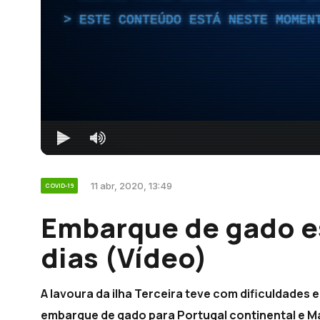
ESTE CONTEÚDO ESTÁ NESTE MOMEN
11 abr, 2020, 13:49
COVID-19
Embarque de gado e
dias (Vídeo)
A lavoura da ilha Terceira teve com dificuldades
embarque de gado para Portugal continental e M