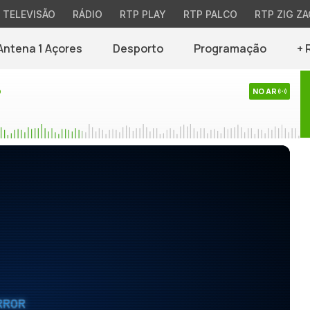
TELEVISÃO
RÁDIO
RTP PLAY
RTP PALCO
RTP ZIG ZA
Antena 1 Açores
Desporto
Programação
+ 
o
NO AR
RROR