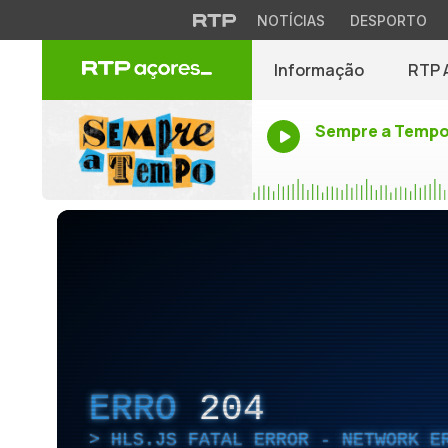
NOTÍCIAS
DESPORTO
Informação
RTP 
Sempre a Temp
ERRO
204
HLS.JS FATAL ERROR - NETWORK E