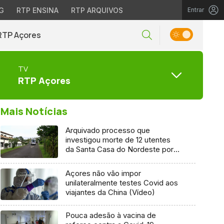
G
RTP ENSINA
RTP ARQUIVOS
Entrar
RTP Açores
TV
RTP Açores
Mais Notícias
Arquivado processo que
investigou morte de 12 utentes
da Santa Casa do Nordeste por
Covid-19
Açores não vão impor
unilateralmente testes Covid aos
viajantes da China (Vídeo)
Pouca adesão à vacina de