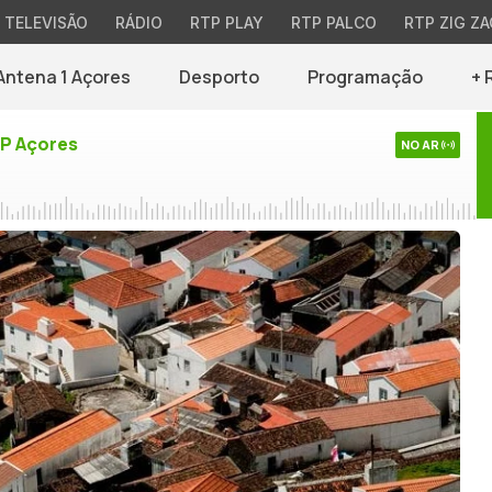
TELEVISÃO
RÁDIO
RTP PLAY
RTP PALCO
RTP ZIG ZA
Antena 1 Açores
Desporto
Programação
+ 
TP Açores
NO AR