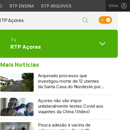
G
RTP ENSINA
RTP ARQUIVOS
Entrar
RTP Açores
TV
RTP Açores
Mais Notícias
Arquivado processo que
investigou morte de 12 utentes
da Santa Casa do Nordeste por
Covid-19
Açores não vão impor
unilateralmente testes Covid aos
viajantes da China (Vídeo)
Pouca adesão à vacina de