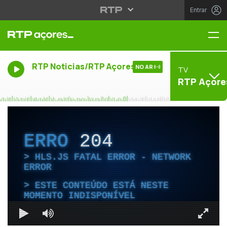
Entrar
Me
RTP Noticias/RTP Açores
NO AR
TV
RTP Açore
ERRO
204
HLS.JS FATAL ERROR - NETWORK
ERROR
ESTE CONTEÚDO ESTÁ NESTE
MOMENTO INDISPONÍVEL