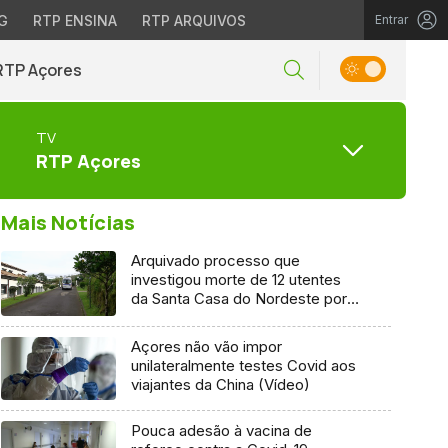
G
RTP ENSINA
RTP ARQUIVOS
Entrar
RTP Açores
TV
RTP Açores
Mais Notícias
Arquivado processo que
investigou morte de 12 utentes
da Santa Casa do Nordeste por
Covid-19
Açores não vão impor
unilateralmente testes Covid aos
viajantes da China (Vídeo)
Pouca adesão à vacina de