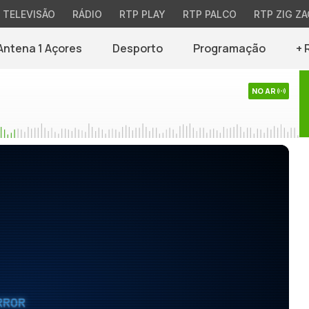
TELEVISÃO
RÁDIO
RTP PLAY
RTP PALCO
RTP ZIG ZA
Antena 1 Açores
Desporto
Programação
+ 
NO AR
RROR