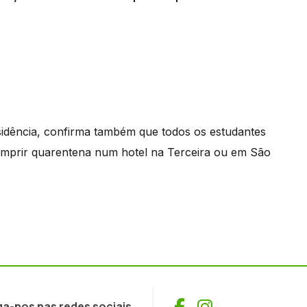
sidência, confirma também que todos os estudantes
umprir quarentena num hotel na Terceira ou em São
Facebook
Instagram
ga-nos nas redes sociais