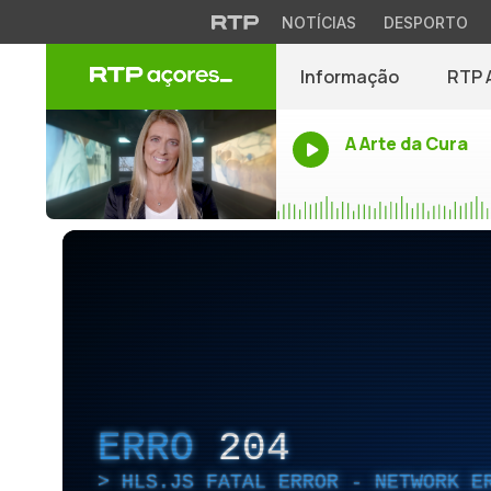
NOTÍCIAS
DESPORTO
Informação
RTP 
A Arte da Cura
ERRO
204
HLS.JS FATAL ERROR - NETWORK E