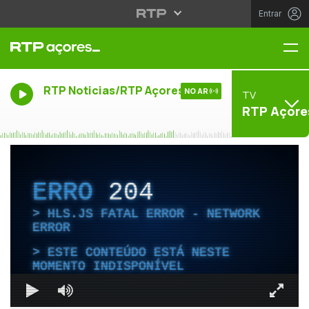
Entrar
Me
RTP Noticias/RTP Açores
NO AR
TV
RTP Açore
ERRO
204
HLS.JS FATAL ERROR - NETWORK
ERROR
ESTE CONTEÚDO ESTÁ NESTE
MOMENTO INDISPONÍVEL