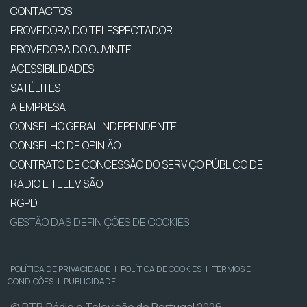
CONTACTOS
PROVEDORA DO TELESPECTADOR
PROVEDORA DO OUVINTE
ACESSIBILIDADES
SATÉLITES
A EMPRESA
CONSELHO GERAL INDEPENDENTE
CONSELHO DE OPINIÃO
CONTRATO DE CONCESSÃO DO SERVIÇO PÚBLICO DE
RÁDIO E TELEVISÃO
RGPD
GESTÃO DAS DEFINIÇÕES DE COOKIES
POLÍTICA DE PRIVACIDADE
|
POLÍTICA DE COOKIES
|
TERMOS E
CONDIÇÕES
|
PUBLICIDADE
© RTP, Rádio e Televisão de Portugal 2026