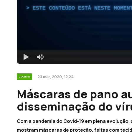
ESTE CONTEÚDO ESTÁ NESTE MOMEN
23 mar, 2020, 12:24
COVID-19
Máscaras de pano a
disseminação do vír
Com a pandemia do Covid-19 em plena evolução, s
mostram máscaras de proteção, feitas com tecido