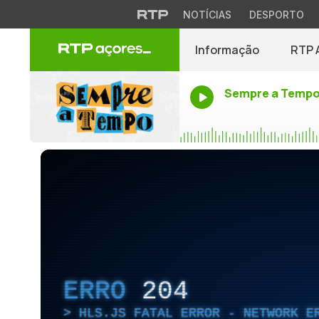
NOTÍCIAS
DESPORTO
Informação
RTP 
Sempre a Temp
ERRO
204
HLS.JS FATAL ERROR - NETWORK E