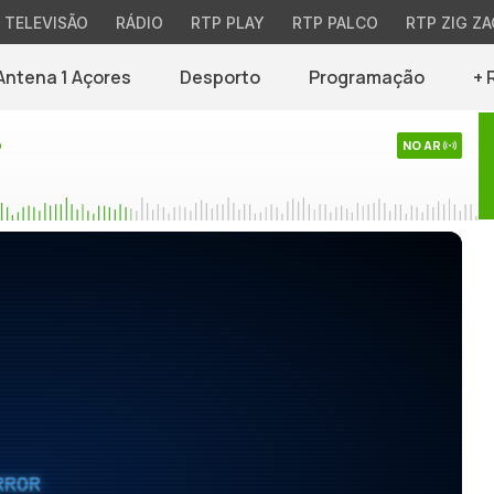
TELEVISÃO
RÁDIO
RTP PLAY
RTP PALCO
RTP ZIG ZA
Antena 1 Açores
Desporto
Programação
+ 
o
NO AR
RROR