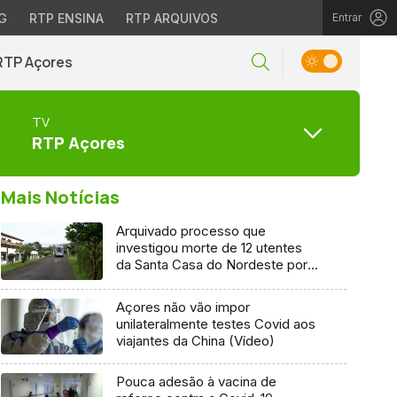
G
RTP ENSINA
RTP ARQUIVOS
Entrar
RTP Açores
TV
RTP Açores
Mais Notícias
Arquivado processo que
investigou morte de 12 utentes
da Santa Casa do Nordeste por
Covid-19
Açores não vão impor
unilateralmente testes Covid aos
viajantes da China (Vídeo)
Pouca adesão à vacina de