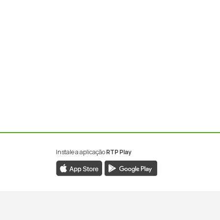
Instale a aplicação
RTP Play