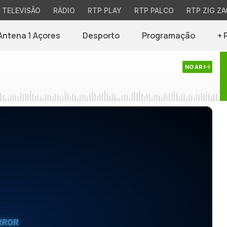
TELEVISÃO
RÁDIO
RTP PLAY
RTP PALCO
RTP ZIG ZA
Antena 1 Açores
Desporto
Programação
+ 
NO AR
RROR