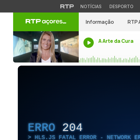
NOTÍCIAS
DESPORTO
Informação
RTP 
A Arte da Cura
ERRO
204
HLS.JS FATAL ERROR - NETWORK E