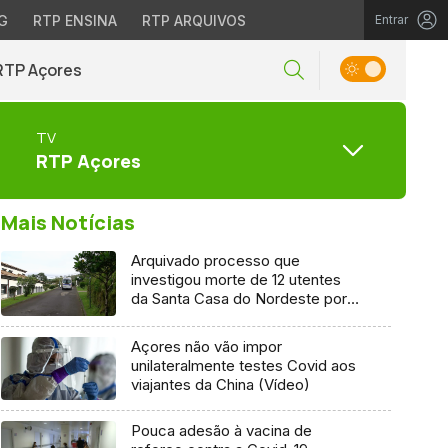
G
RTP ENSINA
RTP ARQUIVOS
Entrar
RTP Açores
TV
RTP Açores
Mais Notícias
Arquivado processo que
investigou morte de 12 utentes
da Santa Casa do Nordeste por
Covid-19
Açores não vão impor
unilateralmente testes Covid aos
viajantes da China (Vídeo)
Pouca adesão à vacina de