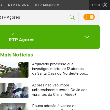
G
RTP ENSINA
RTP ARQUIVOS
Entrar
RTP Açores
TV
RTP Açores
Mais Notícias
Arquivado processo que
investigou morte de 12 utentes
da Santa Casa do Nordeste por
Covid-19
Açores não vão impor
unilateralmente testes Covid aos
viajantes da China (Vídeo)
Pouca adesão à vacina de