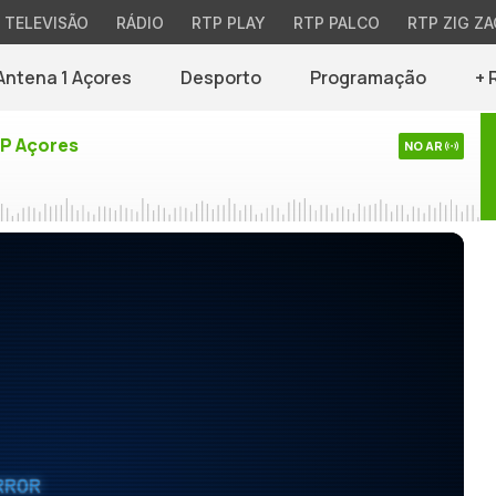
TELEVISÃO
RÁDIO
RTP PLAY
RTP PALCO
RTP ZIG ZA
Antena 1 Açores
Desporto
Programação
+ 
TP Açores
NO AR
RROR