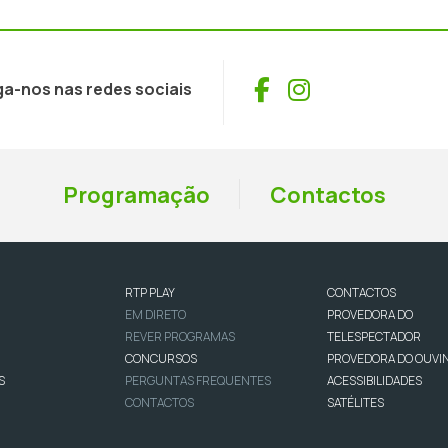
Facebook
Instagram
ga-nos nas redes sociais
Programação
Contactos
RTP PLAY
CONTACTOS
EM DIRETO
PROVEDORA DO
REVER PROGRAMAS
TELESPECTADOR
CONCURSOS
PROVEDORA DO OUVI
S
PERGUNTAS FREQUENTES
ACESSIBILIDADES
CONTACTOS
SATÉLITES