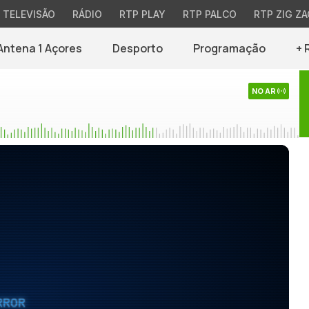
TELEVISÃO
RÁDIO
RTP PLAY
RTP PALCO
RTP ZIG ZA
Antena 1 Açores
Desporto
Programação
+ 
NO AR
RROR