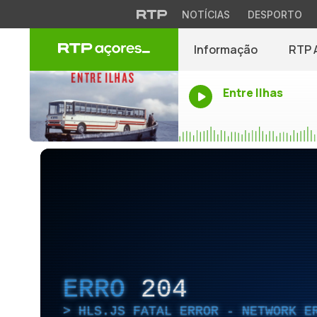
NOTÍCIAS
DESPORTO
Informação
RTP 
Entre Ilhas
ERRO
204
HLS.JS FATAL ERROR - NETWORK E