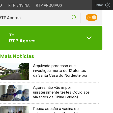
G
RTP ENSINA
RTP ARQUIVOS
Entrar
RTP Açores
TV
RTP Açores
Mais Notícias
Arquivado processo que
investigou morte de 12 utentes
da Santa Casa do Nordeste por
Covid-19
Açores não vão impor
unilateralmente testes Covid aos
viajantes da China (Vídeo)
Pouca adesão à vacina de