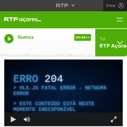
Entrar
Me
Rumos
NO AR
TV
RTP Açore
ERRO
204
HLS.JS FATAL ERROR - NETWORK
ERROR
ESTE CONTEÚDO ESTÁ NESTE
MOMENTO INDISPONÍVEL