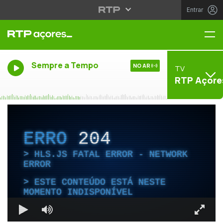
Entrar
Me
Sempre a Tempo
NO AR
TV
RTP Açore
ERRO
204
HLS.JS FATAL ERROR - NETWORK
ERROR
ESTE CONTEÚDO ESTÁ NESTE
MOMENTO INDISPONÍVEL