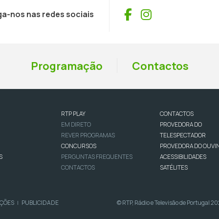
Facebook
Instagram
ga-nos nas redes sociais
Programação
Contactos
RTP PLAY
CONTACTOS
EM DIRETO
PROVEDORA DO
REVER PROGRAMAS
TELESPECTADOR
CONCURSOS
PROVEDORA DO OUVI
S
PERGUNTAS FREQUENTES
ACESSIBILIDADES
CONTACTOS
SATÉLITES
IÇÕES
PUBLICIDADE
© RTP, Rádio e Televisão de Portugal 2
|