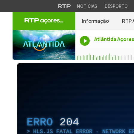
NOTÍCIAS
DESPORTO
Informação
RTP 
Atlântida Açore
ERRO
204
HLS.JS FATAL ERROR - NETWORK E