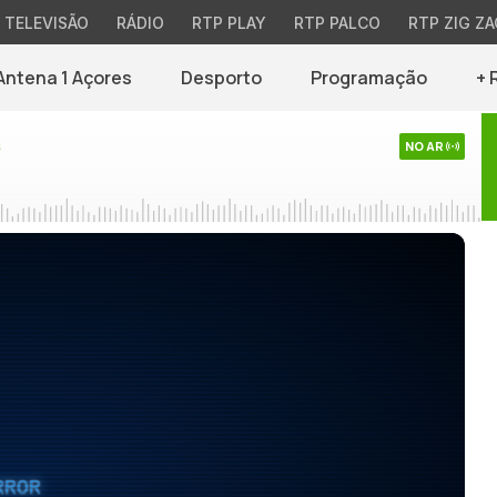
TELEVISÃO
RÁDIO
RTP PLAY
RTP PALCO
RTP ZIG ZA
Antena 1 Açores
Desporto
Programação
+ 
s
NO AR
RROR