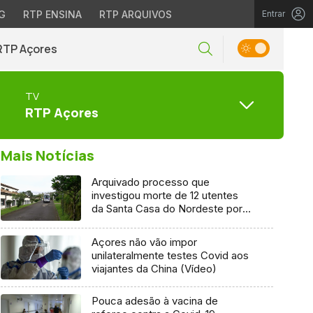
G
RTP ENSINA
RTP ARQUIVOS
Entrar
RTP Açores
TV
RTP Açores
Mais Notícias
Arquivado processo que
investigou morte de 12 utentes
da Santa Casa do Nordeste por
Covid-19
Açores não vão impor
unilateralmente testes Covid aos
viajantes da China (Vídeo)
Pouca adesão à vacina de