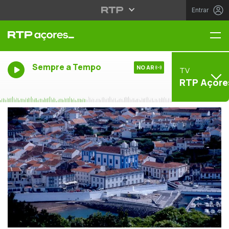
Entrar
Me
Sempre a Tempo
NO AR
TV
RTP Açore