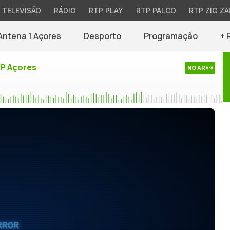
TELEVISÃO
RÁDIO
RTP PLAY
RTP PALCO
RTP ZIG ZA
Antena 1 Açores
Desporto
Programação
+ 
TP Açores
NO AR
RROR