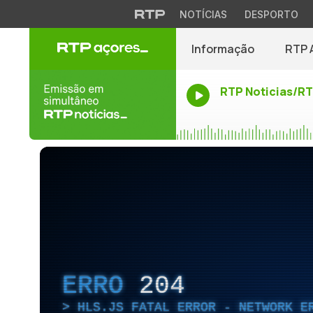
NOTÍCIAS
DESPORTO
Informação
RTP 
RTP Noticias/R
ERRO
204
HLS.JS FATAL ERROR - NETWORK E