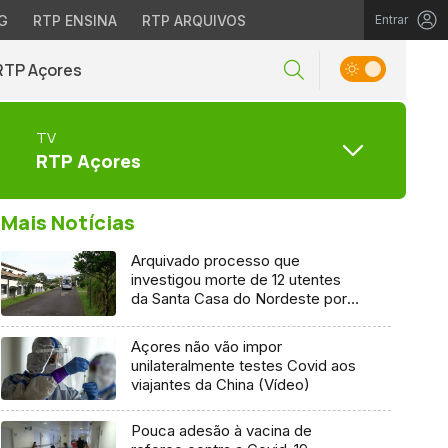
G
RTP ENSINA
RTP ARQUIVOS
Entrar
RTP Açores
TV
RTP Açores
Mais Notícias
Arquivado processo que
investigou morte de 12 utentes
da Santa Casa do Nordeste por
Covid-19
Açores não vão impor
unilateralmente testes Covid aos
viajantes da China (Vídeo)
Pouca adesão à vacina de