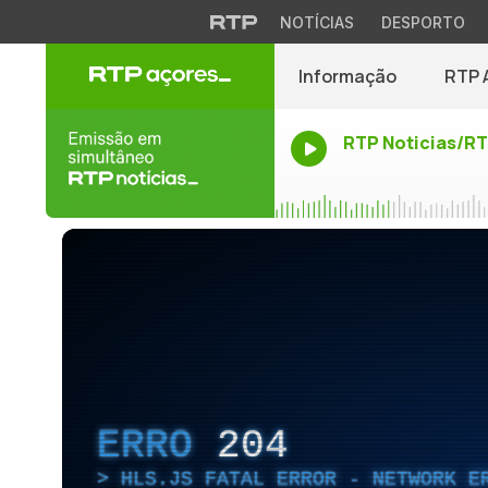
NOTÍCIAS
DESPORTO
Informação
RTP 
RTP Noticias/R
ERRO
204
HLS.JS FATAL ERROR - NETWORK E