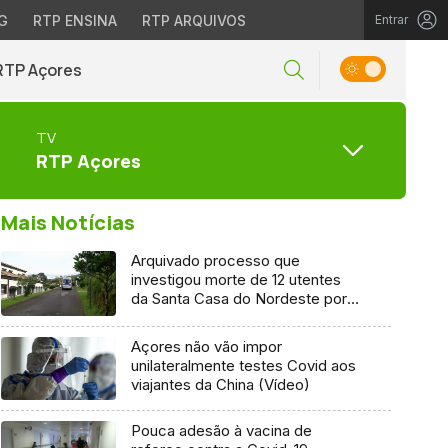
G
RTP ENSINA
RTP ARQUIVOS
Entrar
RTP Açores
TV
RTP Açores
Mais Notícias
Arquivado processo que
investigou morte de 12 utentes
da Santa Casa do Nordeste por
Covid-19
Açores não vão impor
unilateralmente testes Covid aos
viajantes da China (Vídeo)
Pouca adesão à vacina de