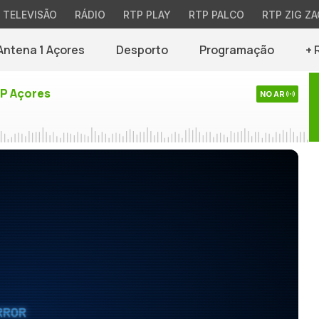
TELEVISÃO
RÁDIO
RTP PLAY
RTP PALCO
RTP ZIG ZA
Antena 1 Açores
Desporto
Programação
+ 
TP Açores
NO AR
RROR