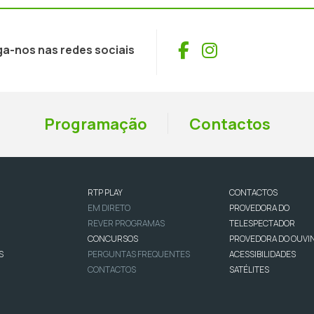
Facebook
Instagram
ga-nos nas redes sociais
Programação
Contactos
RTP PLAY
CONTACTOS
EM DIRETO
PROVEDORA DO
REVER PROGRAMAS
TELESPECTADOR
CONCURSOS
PROVEDORA DO OUVI
S
PERGUNTAS FREQUENTES
ACESSIBILIDADES
CONTACTOS
SATÉLITES