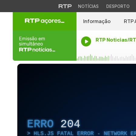
NOTÍCIAS
DESPORTO
Informação
RTP 
RTP Noticias/R
ERRO
204
HLS.JS FATAL ERROR - NETWORK E