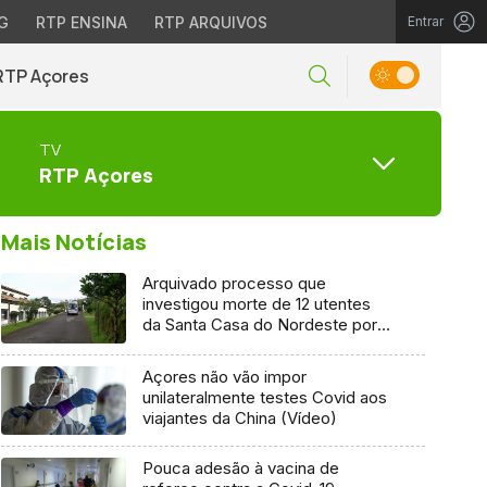
G
RTP ENSINA
RTP ARQUIVOS
Entrar
RTP Açores
TV
RTP Açores
Mais Notícias
Arquivado processo que
investigou morte de 12 utentes
da Santa Casa do Nordeste por
Covid-19
Açores não vão impor
unilateralmente testes Covid aos
viajantes da China (Vídeo)
Pouca adesão à vacina de