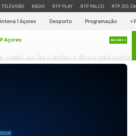
TELEVISÃO
RÁDIO
RTP PLAY
RTP PALCO
RTP ZIG ZA
Antena 1 Açores
Desporto
Programação
+ 
TP Açores
NO AR
RROR