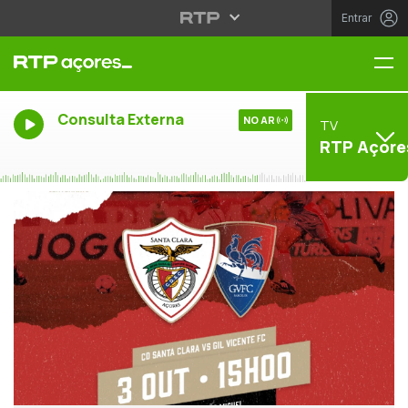
Entrar
Me
Consulta Externa
NO AR
TV
RTP Açore