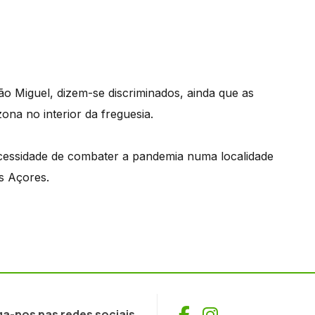
São Miguel, dizem-se discriminados, ainda que as
ona no interior da freguesia.
necessidade de combater a pandemia numa localidade
s Açores.
Facebook
Instagram
ga-nos nas redes sociais