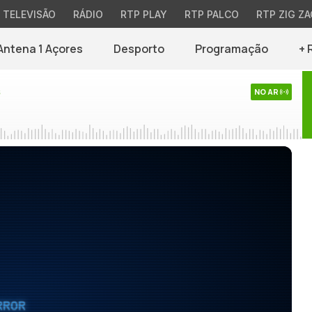
TELEVISÃO
RÁDIO
RTP PLAY
RTP PALCO
RTP ZIG ZA
Antena 1 Açores
Desporto
Programação
+ 
s
NO AR
RROR