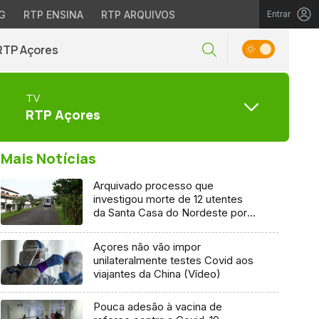
G
RTP ENSINA
RTP ARQUIVOS
Entrar
RTP Açores
TV
RTP Açores
Mais Notícias
Arquivado processo que
investigou morte de 12 utentes
da Santa Casa do Nordeste por
Covid-19
Açores não vão impor
unilateralmente testes Covid aos
viajantes da China (Vídeo)
Pouca adesão à vacina de