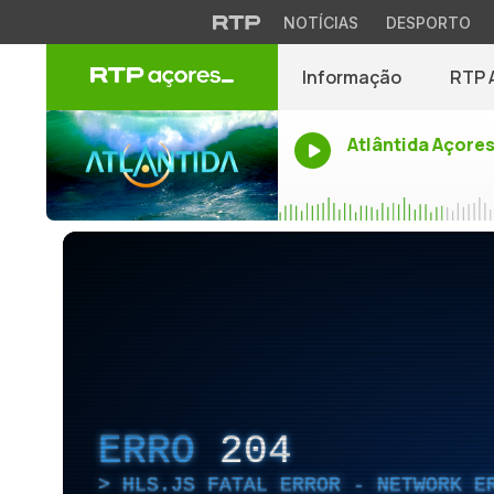
NOTÍCIAS
DESPORTO
Informação
RTP 
Atlântida Açore
ERRO
204
HLS.JS FATAL ERROR - NETWORK E