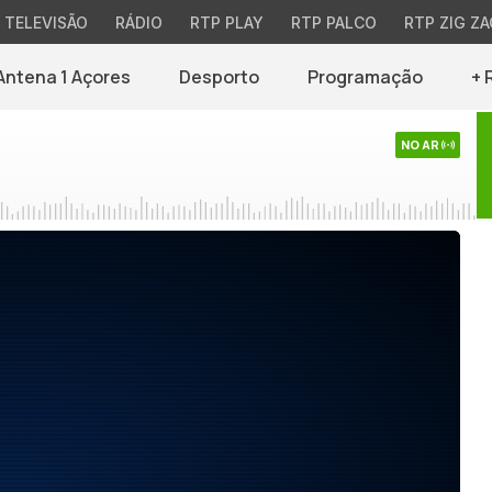
TELEVISÃO
RÁDIO
RTP PLAY
RTP PALCO
RTP ZIG ZA
Antena 1 Açores
Desporto
Programação
+ 
NO AR