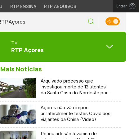
G
RTP ENSINA
RTP ARQUIVOS
Entrar
RTP Açores
TV
RTP Açores
Mais Notícias
Arquivado processo que
investigou morte de 12 utentes
da Santa Casa do Nordeste por
Covid-19
Açores não vão impor
unilateralmente testes Covid aos
viajantes da China (Vídeo)
Pouca adesão à vacina de