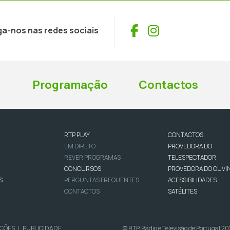
Facebook
Instagram
ga-nos nas redes sociais
Programação
Contactos
RTP PLAY
CONTACTOS
EM DIRETO
PROVEDORA DO
REVER PROGRAMAS
TELESPECTADOR
CONCURSOS
PROVEDORA DO OUVI
S
PERGUNTAS FREQUENTES
ACESSIBILIDADES
CONTACTOS
SATÉLITES
IÇÕES
PUBLICIDADE
© RTP, Rádio e Televisão de Portugal 2
|