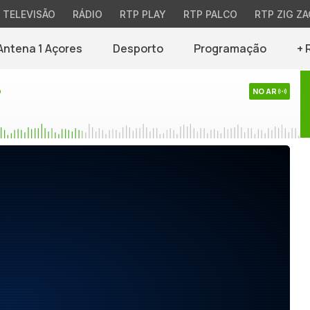
TELEVISÃO
RÁDIO
RTP PLAY
RTP PALCO
RTP ZIG ZA
Antena 1 Açores
Desporto
Programação
+ 
o
NO AR