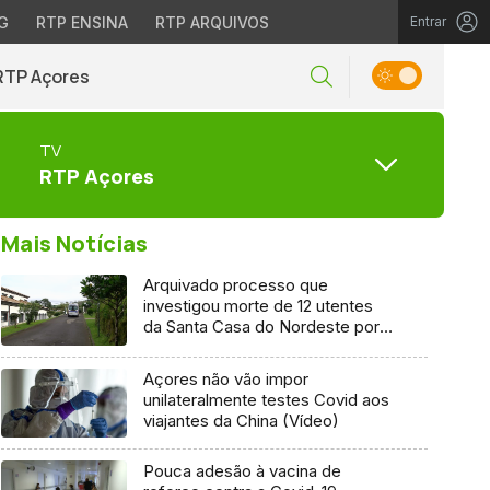
G
RTP ENSINA
RTP ARQUIVOS
Entrar
RTP Açores
TV
RTP Açores
Mais Notícias
Arquivado processo que
investigou morte de 12 utentes
da Santa Casa do Nordeste por
Covid-19
Açores não vão impor
unilateralmente testes Covid aos
viajantes da China (Vídeo)
Pouca adesão à vacina de