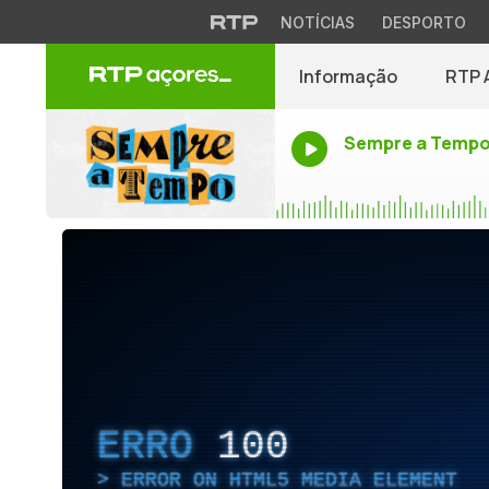
NOTÍCIAS
DESPORTO
Informação
RTP 
Sempre a Temp
ERRO
100
ERROR ON HTML5 MEDIA ELEMENT