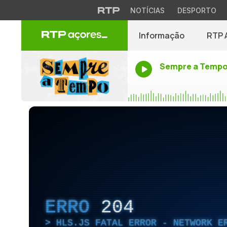
NOTÍCIAS
DESPORTO
Informação
RTP 
Sempre a Temp
ERRO
204
HLS.JS FATAL ERROR - NETWORK E