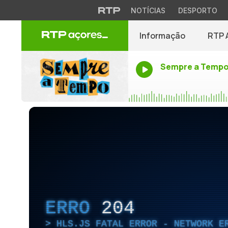
NOTÍCIAS
DESPORTO
Informação
RTP 
Sempre a Temp
ERRO
204
HLS.JS FATAL ERROR - NETWORK E