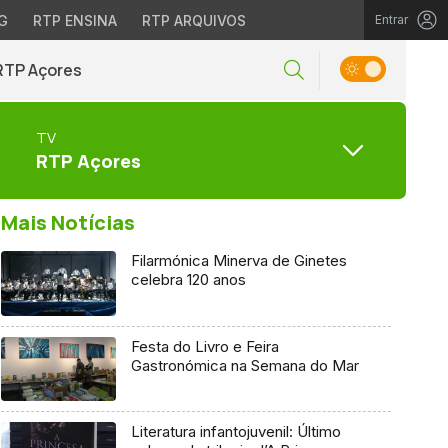
G
RTP ENSINA
RTP ARQUIVOS
Entrar
RTP Açores
TV
RTP Açores
Mais Notícias
Filarmónica Minerva de Ginetes
celebra 120 anos
Festa do Livro e Feira
Gastronómica na Semana do Mar
Literatura infantojuvenil: Último