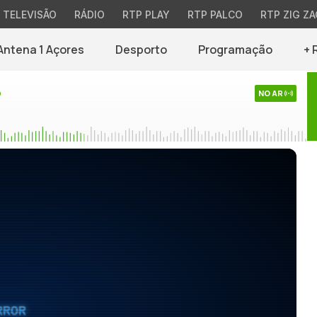
TELEVISÃO
RÁDIO
RTP PLAY
RTP PALCO
RTP ZIG ZA
Antena 1 Açores
Desporto
Programação
+ 
o
NO AR
RROR