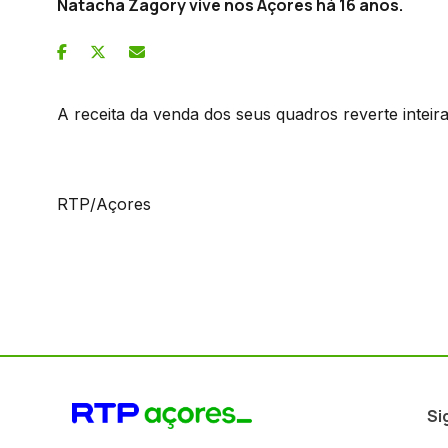
Natacha Zagory vive nos Açores há 16 anos.
A receita da venda dos seus quadros reverte inteir
RTP/Açores
Si