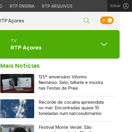
G
RTP ENSINA
RTP ARQUIVOS
Entrar
RTP Açores
TV
RTP Açores
Mais Notícias
125º aniversário Vitorino
Nemésio: Selo, bilhete e mostra
nas Festas da Praia
Recorde de cocaína apreendida
no mar: Encontradas quase 10
toneladas num narcosubmarino
Festival Monte Verde: São