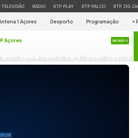
TELEVISÃO
RÁDIO
RTP PLAY
RTP PALCO
RTP ZIG ZA
Antena 1 Açores
Desporto
Programação
+ 
TP Açores
NO AR
RROR