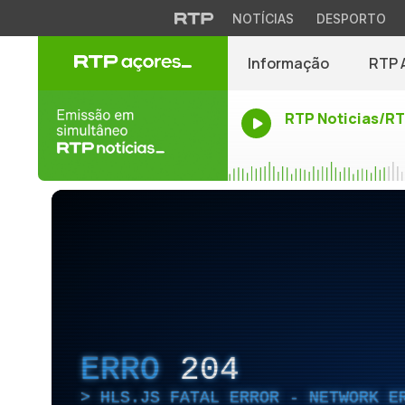
NOTÍCIAS
DESPORTO
Informação
RTP 
RTP Noticias/R
ERRO
204
HLS.JS FATAL ERROR - NETWORK E