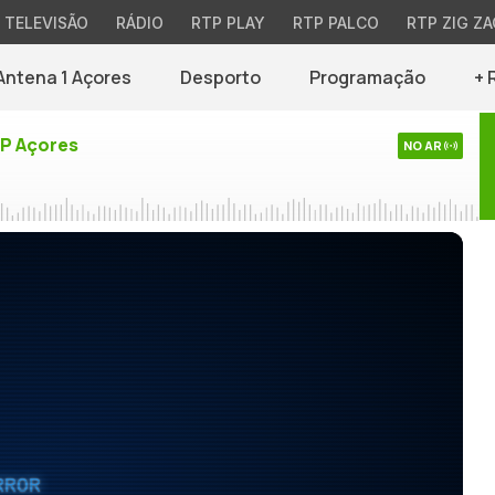
TELEVISÃO
RÁDIO
RTP PLAY
RTP PALCO
RTP ZIG ZA
Antena 1 Açores
Desporto
Programação
+ 
TP Açores
NO AR
RROR