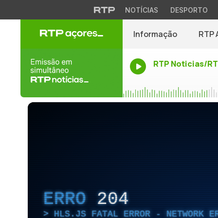
NOTÍCIAS
DESPORTO
Informação
RTP 
RTP Noticias/R
ERRO
204
HLS.JS FATAL ERROR - NETWORK E