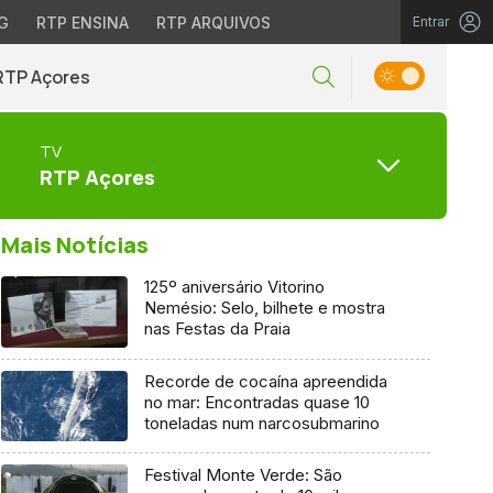
G
RTP ENSINA
RTP ARQUIVOS
Entrar
RTP Açores
TV
RTP Açores
Mais Notícias
125º aniversário Vitorino
Nemésio: Selo, bilhete e mostra
nas Festas da Praia
Recorde de cocaína apreendida
no mar: Encontradas quase 10
toneladas num narcosubmarino
Festival Monte Verde: São