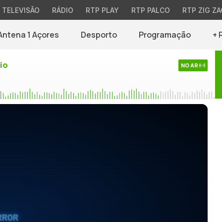
TELEVISÃO
RÁDIO
RTP PLAY
RTP PALCO
RTP ZIG ZA
Antena 1 Açores
Desporto
Programação
+ 
io
NO AR
RROR