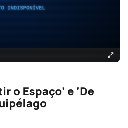
TO INDISPONÍVEL
ir o Espaço’ e ‘De
quipélago