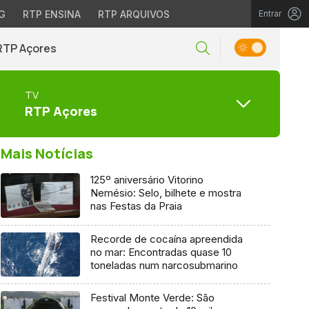
G
RTP ENSINA
RTP ARQUIVOS
Entrar
RTP Açores
TV
RTP Açores
Mais Notícias
125º aniversário Vitorino
Nemésio: Selo, bilhete e mostra
nas Festas da Praia
Recorde de cocaína apreendida
no mar: Encontradas quase 10
toneladas num narcosubmarino
Festival Monte Verde: São