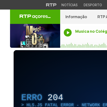
NOTÍCIAS
DESPORTO
Informação
RTP 
Musica no Colég
ERRO
204
HLS.JS FATAL ERROR - NETWORK E