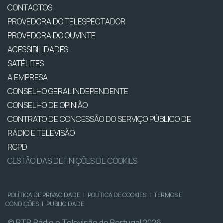
CONTACTOS
PROVEDORA DO TELESPECTADOR
PROVEDORA DO OUVINTE
ACESSIBILIDADES
SATÉLITES
A EMPRESA
CONSELHO GERAL INDEPENDENTE
CONSELHO DE OPINIÃO
CONTRATO DE CONCESSÃO DO SERVIÇO PÚBLICO DE
RÁDIO E TELEVISÃO
RGPD
GESTÃO DAS DEFINIÇÕES DE COOKIES
POLÍTICA DE PRIVACIDADE
|
POLÍTICA DE COOKIES
|
TERMOS E
CONDIÇÕES
|
PUBLICIDADE
© RTP, Rádio e Televisão de Portugal 2026